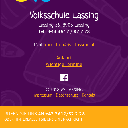
Volksschule
Lassing
Lassing 35, 8903 Lassing
Tel.: +43 3612 / 82 2 28
Mail:
direktion@vs-lassing.at
Anfahrt
Wichtige
Termine
© 2018 VS LASSING
Impressum
|
Datenschutz
|
Kontakt
RUFEN SIE UNS AN
+43 3612/82 2 28
ODER HINTERLASSEN SIE UNS EINE NACHRICHT