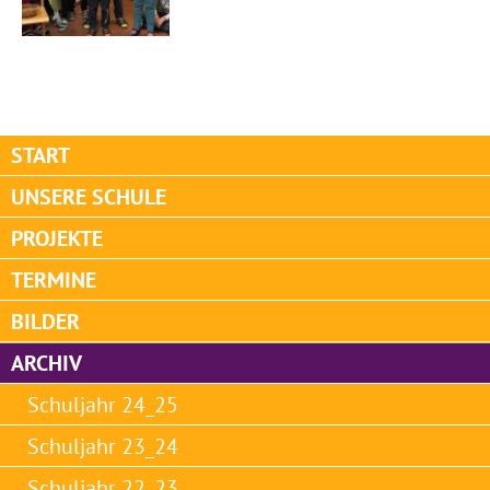
START
UNSERE SCHULE
PROJEKTE
TERMINE
BILDER
ARCHIV
Schuljahr 24_25
Schuljahr 23_24
Schuljahr 22_23