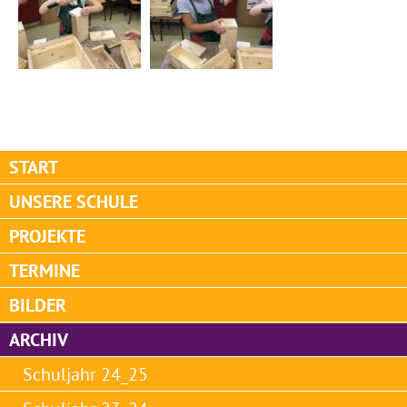
START
UNSERE SCHULE
PROJEKTE
TERMINE
BILDER
ARCHIV
Schuljahr 24_25