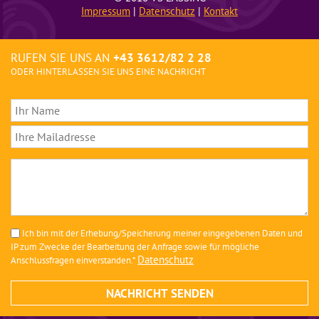
Impressum
|
Datenschutz
|
Kontakt
RUFEN SIE UNS AN
+43 3612/82 2 28
ODER HINTERLASSEN SIE UNS EINE NACHRICHT
Ich bin mit der Erhebung/Speicherung meiner eingegebenen Daten und
IP zum Zwecke der Bearbeitung der Anfrage sowie für mögliche
Datenschutz
Anschlussfragen einverstanden.*