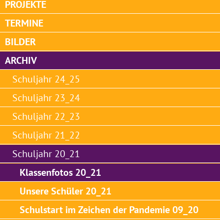
PROJEKTE
TERMINE
BILDER
ARCHIV
Schuljahr 24_25
Schuljahr 23_24
Schuljahr 22_23
Schuljahr 21_22
Schuljahr 20_21
Klassenfotos 20_21
Unsere Schüler 20_21
Schulstart im Zeichen der Pandemie 09_20