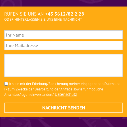
RUFEN SIE UNS AN
+43 3612/82 2 28
ODER HINTERLASSEN SIE UNS EINE NACHRICHT
Ich bin mit der Erhebung/Speicherung meiner eingegebenen Daten und
IP zum Zwecke der Bearbeitung der Anfrage sowie für mögliche
Datenschutz
Anschlussfragen einverstanden.*