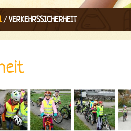
/
1
VERKEHRSSICHERHEIT
heit