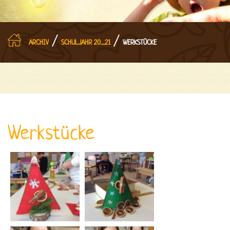
/
/
ARCHIV
SCHULJAHR 20_21
WERKSTÜCKE
Werkstücke