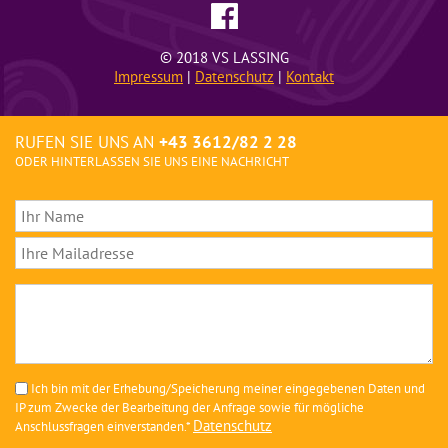
© 2018 VS LASSING
Impressum
|
Datenschutz
|
Kontakt
RUFEN SIE UNS AN
+43 3612/82 2 28
ODER HINTERLASSEN SIE UNS EINE NACHRICHT
Ich bin mit der Erhebung/Speicherung meiner eingegebenen Daten und
IP zum Zwecke der Bearbeitung der Anfrage sowie für mögliche
Datenschutz
Anschlussfragen einverstanden.*