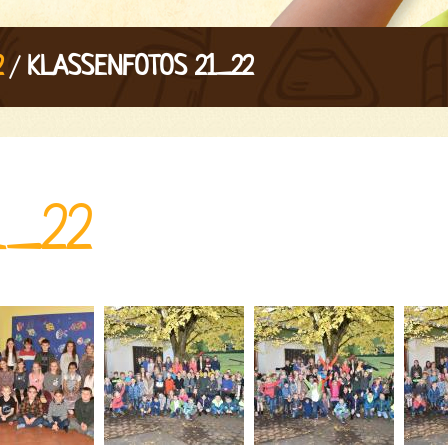
/
2
KLASSENFOTOS 21_22
1_22