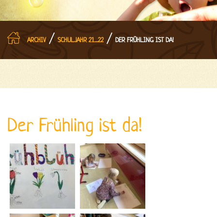
/
/
ARCHIV
SCHULJAHR 21_22
DER FRÜHLING IST DA!
Der Frühling ist da!