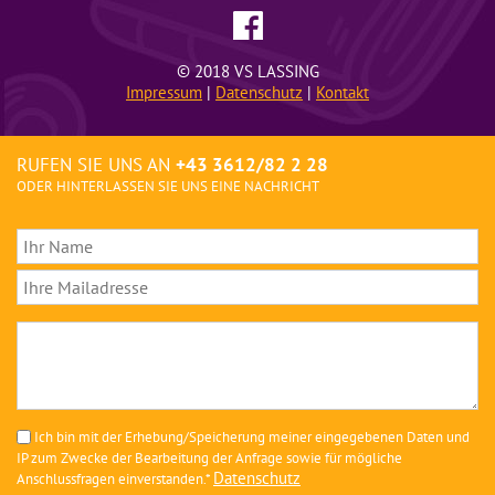
© 2018 VS LASSING
Impressum
|
Datenschutz
|
Kontakt
RUFEN SIE UNS AN
+43 3612/82 2 28
ODER HINTERLASSEN SIE UNS EINE NACHRICHT
Ich bin mit der Erhebung/Speicherung meiner eingegebenen Daten und
IP zum Zwecke der Bearbeitung der Anfrage sowie für mögliche
Datenschutz
Anschlussfragen einverstanden.*