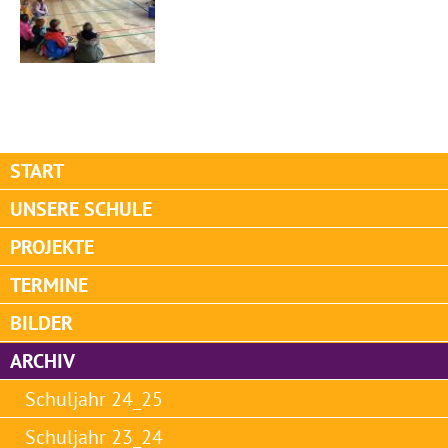
START
UNSERE SCHULE
PROJEKTE
TERMINE
BILDER
ARCHIV
Schuljahr 24_25
Schuljahr 23_24