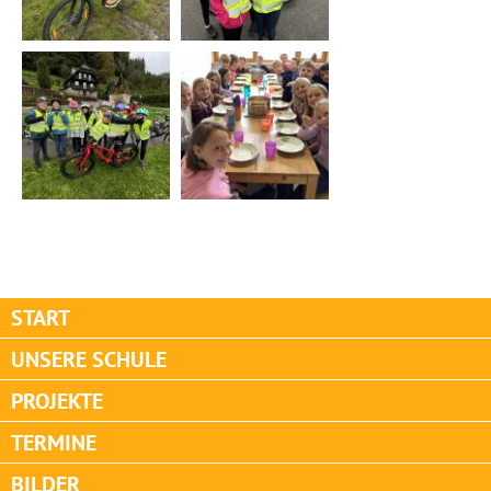
START
UNSERE SCHULE
PROJEKTE
TERMINE
BILDER