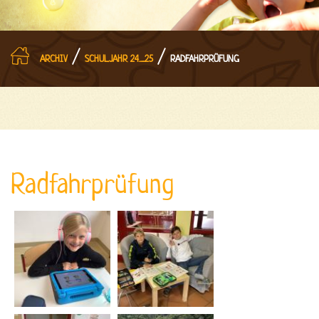
/
/
ARCHIV
SCHULJAHR 24_25
RADFAHRPRÜFUNG
Radfahrprüfung