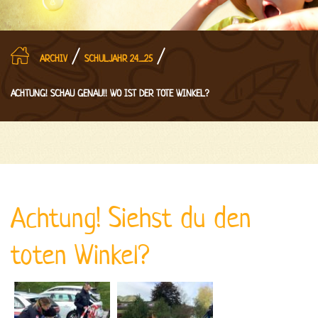
/
/
ARCHIV
SCHULJAHR 24_25
ACHTUNG! SCHAU GENAU!! WO IST DER TOTE WINKEL?
Achtung! Siehst du den
toten Winkel?