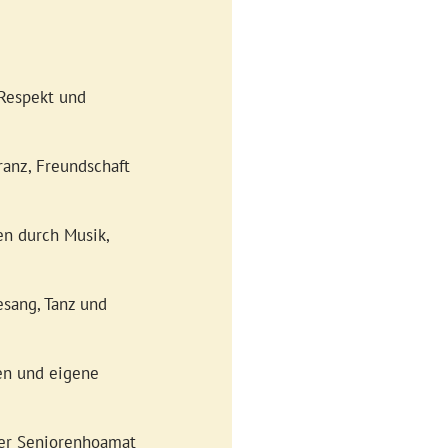
Respekt und
ranz, Freundschaft
en durch Musik,
esang, Tanz und
en und eigene
der
Seniorenhoamat