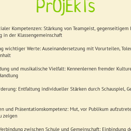
PrOjEkTs
ialer Kompetenzen: St
rkung von Teamgeist, gegenseitigem 
ä
 in der Klassengemeinschaft
g wichtiger Werte: Auseinandersetzung mit Vorurteilen, Tole
nhalt
ldung und musikalische Vielfalt: Kennenlernen fremder Kultur
Handlung
rderung: Entfaltung individueller St
rken durch Schauspiel, G
ä
en und Präsentationskompetenz: Mut, vor Publikum aufzutret
u zeigen
Verbindung zwischen Schule und Gemeinschaft: Einbindung 