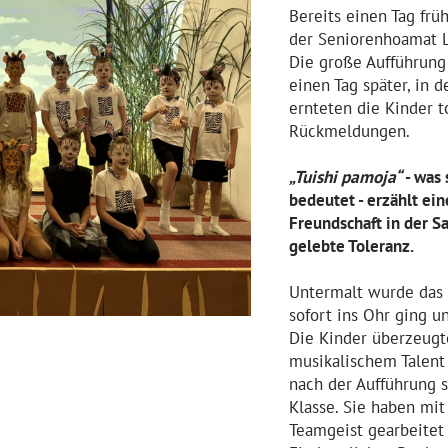
Bereits einen Tag fr
der
Seniorenhoamat
L
Die große Aufführung
einen Tag später, in 
ernteten die Kinder 
Rückmeldungen.
„
Tuishi
pamoja
“
- was
bedeutet - erzählt ei
Freundschaft in der S
gelebte Toleranz.
Untermalt wurde das S
sofort ins Ohr ging 
Die Kinder überzeugt
musikalischem Talent 
nach der Aufführung s
Klasse. Sie haben mit
Teamgeist gearbeitet 