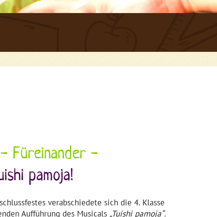
 - Füreinander -
uishi
pamoja
!
hlussfestes verabschiedete sich die 4. Klasse
enden Aufführung des Musicals
„
Tuishi
pamoja
“
.