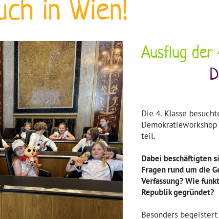
ch in Wien!
Ausflug der 
D
Die 4. Klasse besuch
Demokratieworksho
teil.
Dabei beschäftigten s
Fragen rund um die Ge
Verfassung? Wie funk
Republik gegründet?
Besonders begeistert 