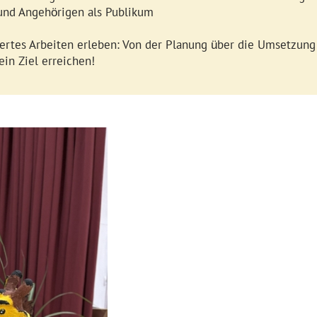
 und Angeh
rigen als Publikum
ö
iertes Arbeiten erleben: Von der Planung
ber die Umsetzung 
ü
n Ziel erreichen!