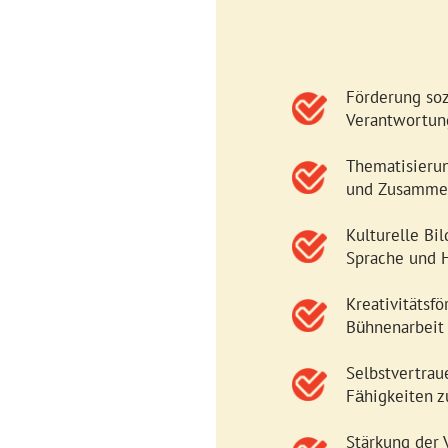
Förderung soz
Verantwortung
Thematisierun
und Zusamme
Kulturelle Bi
Sprache und 
Kreativitätsfö
B
hnenarbeit
ü
Selbstvertrau
F
higkeiten z
ä
Stärkung der 