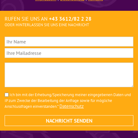
RUFEN SIE UNS AN
+43 3612/82 2 28
ODER HINTERLASSEN SIE UNS EINE NACHRICHT
Ich bin mit der Erhebung/Speicherung meiner eingegebenen Daten und
IP zum Zwecke der Bearbeitung der Anfrage sowie für mögliche
Datenschutz
Anschlussfragen einverstanden.*