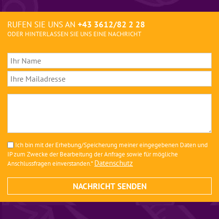
RUFEN SIE UNS AN
+43 3612/82 2 28
ODER HINTERLASSEN SIE UNS EINE NACHRICHT
Ich bin mit der Erhebung/Speicherung meiner eingegebenen Daten und
IP zum Zwecke der Bearbeitung der Anfrage sowie für mögliche
Datenschutz
Anschlussfragen einverstanden.*