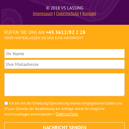
© 2018 VS LASSING
Impressum
|
Datenschutz
|
Kontakt
RUFEN SIE UNS AN
+43 3612/82 2 28
ODER HINTERLASSEN SIE UNS EINE NACHRICHT
Ich bin mit der Erhebung/Speicherung meiner eingegebenen Daten und
IP zum Zwecke der Bearbeitung der Anfrage sowie für mögliche
Datenschutz
Anschlussfragen einverstanden.*