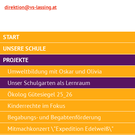
direktion@vs-lassing.at
START
UNSERE SCHULE
PROJEKTE
Umweltbildung mit Oskar und Olivia
Unser Schulgarten als Lernraum
Ökolog Gütesiegel 25_26
Kinderrechte im Fokus
Begabungs- und Begabtenförderung
Mitmachkonzert \"Expedition Edelweiß\"