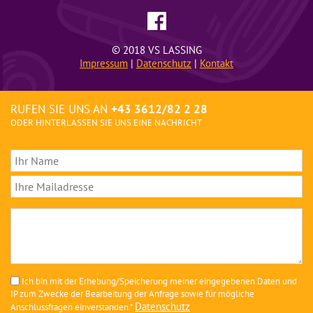
© 2018 VS LASSING
Impressum
|
Datenschutz
|
Kontakt
RUFEN SIE UNS AN
+43 3612/82 2 28
ODER HINTERLASSEN SIE UNS EINE NACHRICHT
Ich bin mit der Erhebung/Speicherung meiner eingegebenen Daten und
IP zum Zwecke der Bearbeitung der Anfrage sowie für mögliche
Datenschutz
Anschlussfragen einverstanden.*