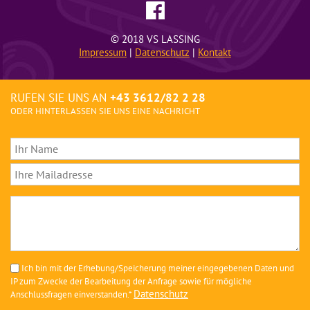
© 2018 VS LASSING
Impressum
|
Datenschutz
|
Kontakt
RUFEN SIE UNS AN
+43 3612/82 2 28
ODER HINTERLASSEN SIE UNS EINE NACHRICHT
Ich bin mit der Erhebung/Speicherung meiner eingegebenen Daten und
IP zum Zwecke der Bearbeitung der Anfrage sowie für mögliche
Datenschutz
Anschlussfragen einverstanden.*