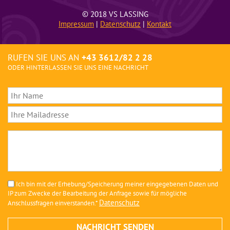
© 2018 VS LASSING
Impressum
|
Datenschutz
|
Kontakt
RUFEN SIE UNS AN
+43 3612/82 2 28
ODER HINTERLASSEN SIE UNS EINE NACHRICHT
Ich bin mit der Erhebung/Speicherung meiner eingegebenen Daten und
IP zum Zwecke der Bearbeitung der Anfrage sowie für mögliche
Datenschutz
Anschlussfragen einverstanden.*