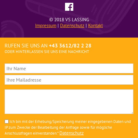
© 2018 VS LASSING
Impressum
|
Datenschutz
|
Kontakt
RUFEN SIE UNS AN
+43 3612/82 2 28
ODER HINTERLASSEN SIE UNS EINE NACHRICHT
Ich bin mit der Erhebung/Speicherung meiner eingegebenen Daten und
IP zum Zwecke der Bearbeitung der Anfrage sowie für mögliche
Datenschutz
Anschlussfragen einverstanden.*