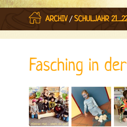
/
ARCHIV
SCHULJAHR 21_2
Fasching in der