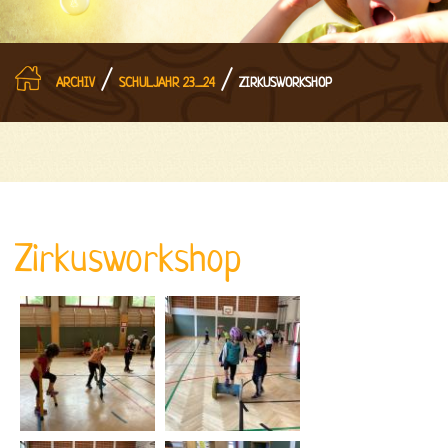
/
/
ARCHIV
SCHULJAHR 23_24
ZIRKUSWORKSHOP
Zirkusworkshop