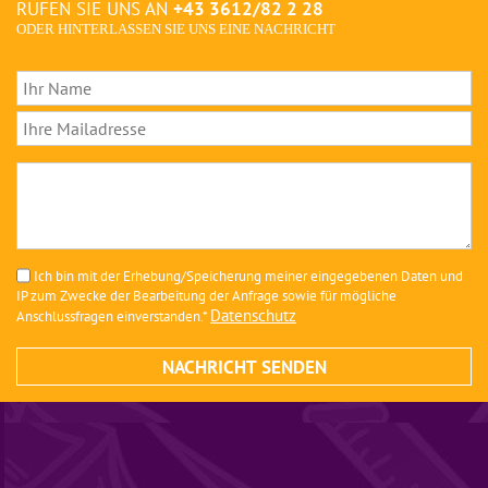
RUFEN SIE UNS AN
+43 3612/82 2 28
ODER HINTERLASSEN SIE UNS EINE NACHRICHT
Ich bin mit der Erhebung/Speicherung meiner eingegebenen Daten und
IP zum Zwecke der Bearbeitung der Anfrage sowie für mögliche
Datenschutz
Anschlussfragen einverstanden.*