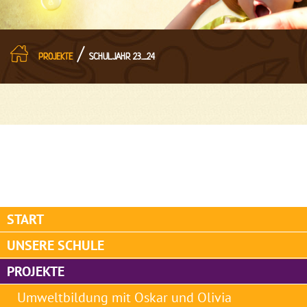
/
PROJEKTE
SCHULJAHR 23_24
START
UNSERE SCHULE
PROJEKTE
Umweltbildung mit Oskar und Olivia